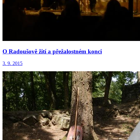
O Radoušově žití a přežalostném konci
3. 9. 2015