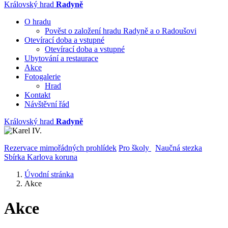
Královský hrad
Radyně
O hradu
Pověst o založení hradu Radyně a o Radoušovi
Otevírací doba a vstupné
Otevírací doba a vstupné
Ubytování a restaurace
Akce
Fotogalerie
Hrad
Kontakt
Návštěvní řád
Královský hrad
Radyně
Rezervace mimořádných prohlídek
Pro školy
Naučná stezka
Sbírka Karlova koruna
Úvodní stránka
Akce
Akce