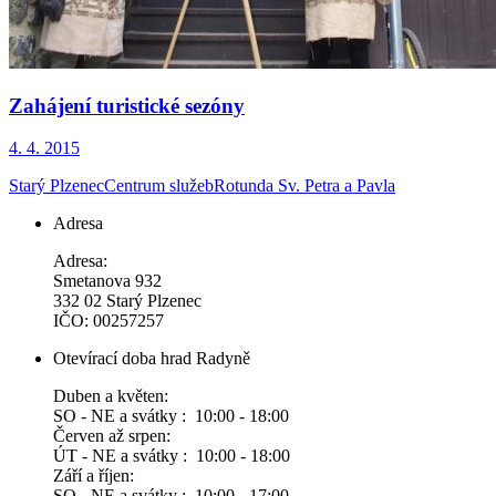
Zahájení turistické sezóny
4. 4. 2015
Starý Plzenec
Centrum služeb
Rotunda Sv. Petra a Pavla
Adresa
Adresa:
Smetanova 932
332 02 Starý Plzenec
IČO: 00257257
Otevírací doba hrad Radyně
Duben a květen:
SO - NE a svátky : 10:00 - 18:00
Červen až srpen:
ÚT - NE a svátky : 10:00 - 18:00
Září a říjen:
SO - NE a svátky : 10:00 - 17:00