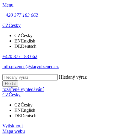
Menu
+420 377 183 662
CZ
Česky
CZ
Česky
EN
English
DE
Deutsch
+420 377 183 662
info.plzenec@staryplzenec.cz
Hledaný výraz
Hledat
rozšířené vyhledávání
CZ
Česky
CZ
Česky
EN
English
DE
Deutsch
Vytisknout
Mapa webu