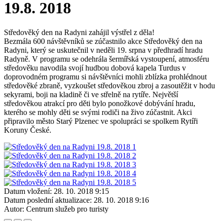
19.8. 2018
Středověký den na Radyni zahájil výstřel z děla!
Bezmála 600 návštěvníků se zúčastnilo akce Středověký den na
Radyni, který se uskutečnil v neděli 19. srpna v předhradí hradu
Radyně. V programu se odehrála šermířská vystoupení, atmosféru
středověku navodila svojí hudbou dobová kapela Turdus v
doprovodném programu si návštěvníci mohli zblízka prohlédnout
středověké zbraně, vyzkoušet středověkou zbroj a zasoutěžit v hodu
sekyrami, boji na kladině či ve střelně na rytíře. Největší
středověkou atrakcí pro děti bylo ponožkové dobývání hradu,
kterého se mohly děti se svými rodiči na živo zúčastnit. Akci
připravilo město Starý Plzenec ve spolupráci se spolkem Rytíři
Koruny České.
Datum vložení:
28. 10. 2018 9:15
Datum poslední aktualizace:
28. 10. 2018 9:16
Autor:
Centrum služeb pro turisty