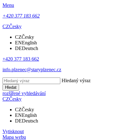
Menu
+420 377 183 662
CZ
Česky
CZ
Česky
EN
English
DE
Deutsch
+420 377 183 662
info.plzenec@staryplzenec.cz
Hledaný výraz
Hledat
rozšířené vyhledávání
CZ
Česky
CZ
Česky
EN
English
DE
Deutsch
Vytisknout
Mapa webu