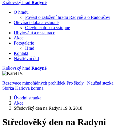
Královský hrad
Radyně
O hradu
Pověst o založení hradu Radyně a o Radoušovi
Otevírací doba a vstupné
Otevírací doba a vstupné
Ubytování a restaurace
Akce
Fotogalerie
Hrad
Kontakt
Návštěvní řád
Královský hrad
Radyně
Rezervace mimořádných prohlídek
Pro školy
Naučná stezka
Sbírka Karlova koruna
Úvodní stránka
Akce
Středověký den na Radyni 19.8. 2018
Středověký den na Radyni