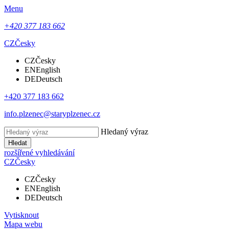
Menu
+420 377 183 662
CZ
Česky
CZ
Česky
EN
English
DE
Deutsch
+420 377 183 662
info.plzenec@staryplzenec.cz
Hledaný výraz
Hledat
rozšířené vyhledávání
CZ
Česky
CZ
Česky
EN
English
DE
Deutsch
Vytisknout
Mapa webu