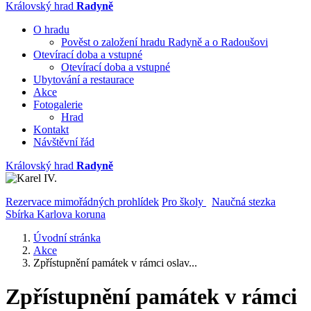
Královský hrad
Radyně
O hradu
Pověst o založení hradu Radyně a o Radoušovi
Otevírací doba a vstupné
Otevírací doba a vstupné
Ubytování a restaurace
Akce
Fotogalerie
Hrad
Kontakt
Návštěvní řád
Královský hrad
Radyně
Rezervace mimořádných prohlídek
Pro školy
Naučná stezka
Sbírka Karlova koruna
Úvodní stránka
Akce
Zpřístupnění památek v rámci oslav...
Zpřístupnění památek v rámci