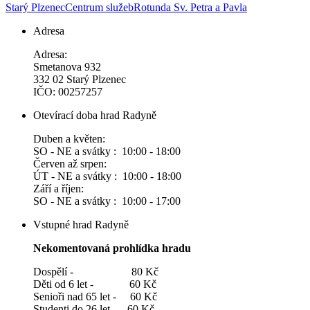
Starý Plzenec
Centrum služeb
Rotunda Sv. Petra a Pavla
Adresa
Adresa:
Smetanova 932
332 02 Starý Plzenec
IČO: 00257257
Otevírací doba hrad Radyně
Duben a květen:
SO - NE a svátky : 10:00 - 18:00
Červen až srpen:
ÚT - NE a svátky : 10:00 - 18:00
Září a říjen:
SO - NE a svátky : 10:00 - 17:00
Vstupné hrad Radyně
Nekomentovaná prohlídka hradu
Dospělí - 80 Kč
Děti od 6 let - 60 Kč
Senioři nad 65 let - 60 Kč
Studenti do 26 let - 60 Kč