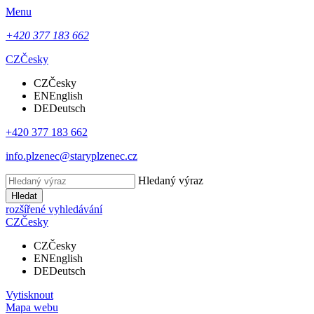
Menu
+420 377 183 662
CZ
Česky
CZ
Česky
EN
English
DE
Deutsch
+420 377 183 662
info.plzenec@staryplzenec.cz
Hledaný výraz
Hledat
rozšířené vyhledávání
CZ
Česky
CZ
Česky
EN
English
DE
Deutsch
Vytisknout
Mapa webu