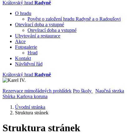
Královský hrad
Radyně
O hradu
Pověst o založení hradu Radyně a o Radoušovi
Otevírací doba a vstupné
Otevírací doba a vstupné
Ubytování a restaurace
Akce
Fotogalerie
Hrad
Kontakt
Návštěvní řád
Královský hrad
Radyně
Rezervace mimořádných prohlídek
Pro školy
Naučná stezka
Sbírka Karlova koruna
Úvodní stránka
Struktura stránek
Struktura stránek