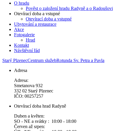
O hradu
Pověst o založení hradu Radyně a o Radoušovi
Otevírací doba a vstupné
Otevírací doba a vstupné
Ubytování a restaurace
Akce
Fotogalerie
Hrad
Kontakt
Návštěvní řád
Starý Plzenec
Centrum služeb
Rotunda Sv. Petra a Pavla
Adresa
Adresa:
Smetanova 932
332 02 Starý Plzenec
IČO: 00257257
Otevírací doba hrad Radyně
Duben a květen:
SO - NE a svátky : 10:00 - 18:00
Červen až srpen: