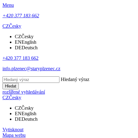
Menu
+420 377 183 662
CZ
Česky
CZ
Česky
EN
English
DE
Deutsch
+420 377 183 662
info.plzenec@staryplzenec.cz
Hledaný výraz
Hledat
rozšířené vyhledávání
CZ
Česky
CZ
Česky
EN
English
DE
Deutsch
Vytisknout
Mapa webu