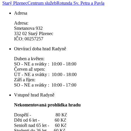
Starý Plzenec
Centrum služeb
Rotunda Sv. Petra a Pavla
Adresa
Adresa:
Smetanova 932
332 02 Starý Plzenec
IČO: 00257257
Otevírací doba hrad Radyně
Duben a květen:
SO - NE a svátky : 10:00 - 18:00
Červen až srpen:
ÚT - NE a svátky : 10:00 - 18:00
Září a říjen:
SO - NE a svátky : 10:00 - 17:00
Vstupné hrad Radyně
Nekomentovaná prohlídka hradu
Dospělí - 80 Kč
Děti od 6 let - 60 Kč
Senioři nad 65 let - 60 Kč
Studenti do 26 let - 60 Kč