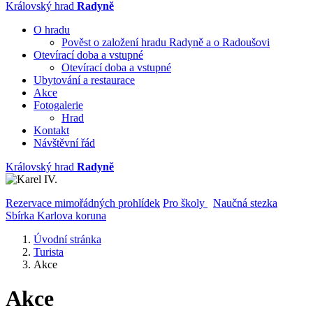
Královský hrad
Radyně
O hradu
Pověst o založení hradu Radyně a o Radoušovi
Otevírací doba a vstupné
Otevírací doba a vstupné
Ubytování a restaurace
Akce
Fotogalerie
Hrad
Kontakt
Návštěvní řád
Královský hrad
Radyně
Rezervace mimořádných prohlídek
Pro školy
Naučná stezka
Sbírka Karlova koruna
Úvodní stránka
Turista
Akce
Akce