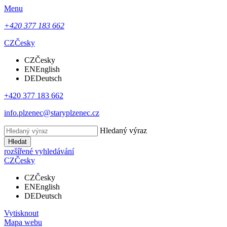
Menu
+420 377 183 662
CZ
Česky
CZ
Česky
EN
English
DE
Deutsch
+420 377 183 662
info.plzenec@staryplzenec.cz
Hledaný výraz
Hledat
rozšířené vyhledávání
CZ
Česky
CZ
Česky
EN
English
DE
Deutsch
Vytisknout
Mapa webu