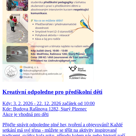
Kreativní odpoledne pro předškolní děti
Kdy:
3. 2. 2026 - 22. 12. 2026 začátek od 10:00
Kde:
Budova Rašínova 1282, Starý Plzenec
Akce je vhodná pro děti
Přijďte strávit odpoledne plné her, tvoření a objevování! Každé
setkání má své téma - můžete se těšit na aktivity inspirované
tradicemi, svátky kola roku, přírodu kolem nás nebo historií naší