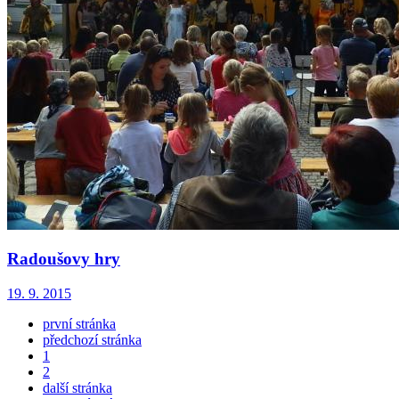
Radoušovy hry
19. 9. 2015
první stránka
předchozí stránka
1
2
další stránka