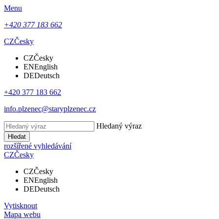
Menu
+420 377 183 662
CZ
Česky
CZ
Česky
EN
English
DE
Deutsch
+420 377 183 662
info.plzenec@staryplzenec.cz
Hledaný výraz
Hledat
rozšířené vyhledávání
CZ
Česky
CZ
Česky
EN
English
DE
Deutsch
Vytisknout
Mapa webu