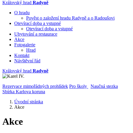
Královský hrad
Radyně
O hradu
Pověst o založení hradu Radyně a o Radoušovi
Otevírací doba a vstupné
Otevírací doba a vstupné
Ubytování a restaurace
Akce
Fotogalerie
Hrad
Kontakt
Návštěvní řád
Královský hrad
Radyně
Rezervace mimořádných prohlídek
Pro školy
Naučná stezka
Sbírka Karlova koruna
Úvodní stránka
Akce
Akce