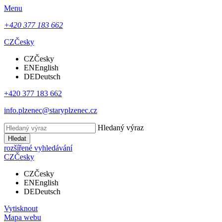
Menu
+420 377 183 662
CZ
Česky
CZ
Česky
EN
English
DE
Deutsch
+420 377 183 662
info.plzenec@staryplzenec.cz
Hledaný výraz
Hledat
rozšířené vyhledávání
CZ
Česky
CZ
Česky
EN
English
DE
Deutsch
Vytisknout
Mapa webu