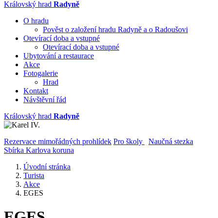
Královský hrad
Radyně
O hradu
Pověst o založení hradu Radyně a o Radoušovi
Otevírací doba a vstupné
Otevírací doba a vstupné
Ubytování a restaurace
Akce
Fotogalerie
Hrad
Kontakt
Návštěvní řád
Královský hrad
Radyně
Rezervace mimořádných prohlídek
Pro školy
Naučná stezka
Sbírka Karlova koruna
Úvodní stránka
Turista
Akce
EGES
EGES