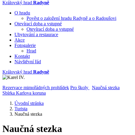
Královský hrad
Radyně
O hradu
Pověst o založení hradu Radyně a o Radoušovi
Otevírací doba a vstupné
Otevírací doba a vstupné
Ubytování a restaurace
Akce
Fotogalerie
Hrad
Kontakt
Návštěvní řád
Královský hrad
Radyně
Rezervace mimořádných prohlídek
Pro školy
Naučná stezka
Sbírka Karlova koruna
Úvodní stránka
Turista
Naučná stezka
Naučná stezka