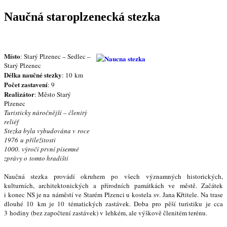
Naučná staroplzenecká stezka
Místo
: Starý Plzenec – Sedlec –
Starý Plzenec
Délka naučné stezky
: 10 km
Počet zastavení
: 9
Realizátor
: Město Starý
Plzenec
Turisticky náročnější – členitý
reliéf
Stezka byla vybudována v roce
1976 u příležitosti
1000. výročí první písemné
zprávy o tomto hradišti
Naučná stezka provádí okruhem po všech významných historických,
kulturních, architektonických a přírodních památkách ve městě. Začátek
i konec NS je na náměstí ve Starém Plzenci u kostela sv. Jana Křtitele. Na trase
dlouhé 10 km je 10 tématických zastávek. Doba pro pěší turistiku je cca
3 hodiny (bez započtení zastávek) v lehkém, ale výškově členitém terénu.