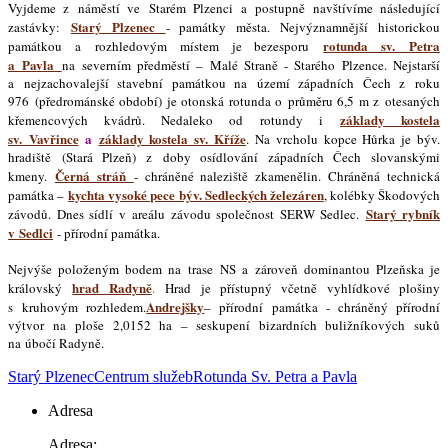
Vyjdeme z náměstí ve Starém Plzenci a postupně navštívíme následující
Starý Plzenec
zastávky:
- památky města. Nejvýznamnější historickou
rotunda sv. Petra
památkou a rozhledovým místem je bezesporu
a Pavla
na severním předměstí – Malé Straně - Starého Plzence. Nejstarší
a nejzachovalejší stavební památkou na území západních Čech z roku
976 (předrománské období) je otonská rotunda o průměru 6,5 m z otesaných
základy kostela
křemencových kvádrů. Nedaleko od rotundy i
sv. Vavřince
a
základy kostela sv. Kříže
. Na vrcholu kopce Hůrka je
býv.
hradiště
(Stará Plzeň) z doby osídlování západních Čech slovanskými
Černá stráň
kmeny.
- chráněné naleziště zkamenělin. Chráněná technická
kychta vysoké pece býv. Sedleckých železáren
památka –
, kolébky Škodových
Starý rybník
závodů. Dnes sídlí v areálu závodu společnost SERW Sedlec.
v Sedlci
- přírodní památka.
Nejvýše položeným bodem na trase NS a zároveň dominantou Plzeňska je
hrad Radyně
královský
.
Hrad je přístupný včetně vyhlídkové plošiny
Andrejšky
s kruhovým rozhledem.
– přírodní památka - chráněný přírodní
výtvor na ploše 2,0152 ha – seskupení bizardních buližníkových suků
na úbočí Radyně.
Starý Plzenec
Centrum služeb
Rotunda Sv. Petra a Pavla
Adresa
Adresa: