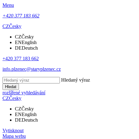
Menu
+420 377 183 662
CZ
Česky
CZ
Česky
EN
English
DE
Deutsch
+420 377 183 662
info.plzenec@staryplzenec.cz
Hledaný výraz
Hledat
rozšířené vyhledávání
CZ
Česky
CZ
Česky
EN
English
DE
Deutsch
Vytisknout
Mapa webu